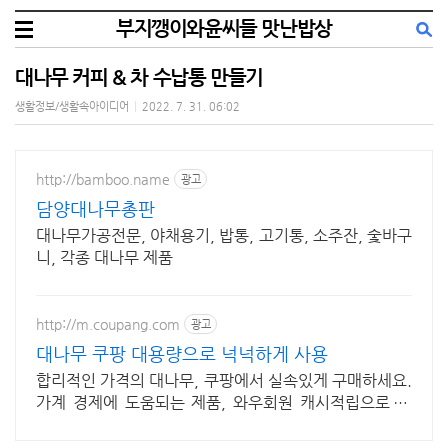
부지깽이와윤씨들 맛난밥상
대나무 커피 & 차 수납통 만들기
생활정보/생활속아이디어
|
2022. 7. 31. 06:02
http://bamboo.name
광고
담양대나무총판
대나무가공전문, 야채용기, 밥통, 고기통, 소주잔, 숯바구
니, 각종 대나무 제품
http://m.coupang.com
광고
대나무 쿠팡 대용량으로 넉넉하게 사용
합리적인 가격의 대나무, 쿠팡에서 실속있게 구매하세요.
가계 경제에 도움되는 제품, 와우회원 캐시적립으로 더
이득보세요.