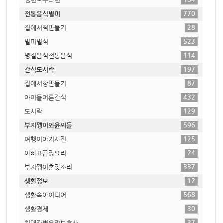
770
전통음식별미
28
집에서떡만들기
523
별미별식
114
명절음식전통음식
197
간식도시락
87
집에서빵만들기
432
아이들어른간식
129
도시락
596
부지깽이와윤씨들
125
여행이야기사진
24
아빠표끝장요리
337
부지깽이혼잣소리
12
생활정보
568
생활속아이디어
30
생활경제
37
치매간병요양보호사