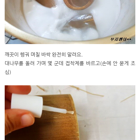
깨끗이 헹궈 며칠 바싹 완전히 말려요.
대나무를 돌려 가며 몇 군데 접착제를 바르고(손에 안 묻게 조
심)