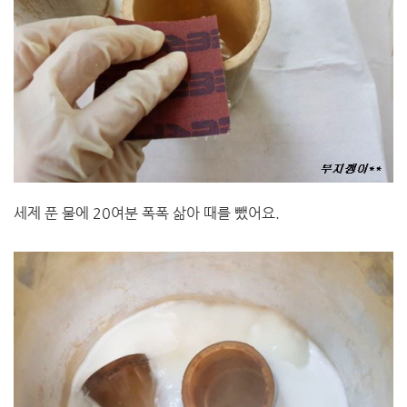
세제 푼 물에 20여분 폭폭 삶아 때를 뺐어요.