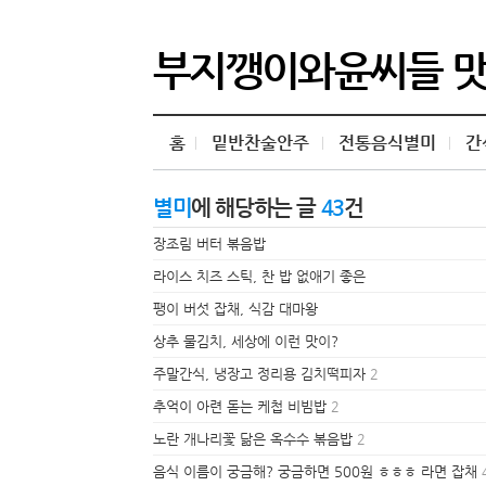
부지깽이와윤씨들 
홈
밑반찬술안주
전통음식별미
간
별미
에 해당하는 글
43
건
장조림 버터 볶음밥
라이스 치즈 스틱, 찬 밥 없애기 좋은
팽이 버섯 잡채, 식감 대마왕
상추 물김치, 세상에 이런 맛이?
주말간식, 냉장고 정리용 김치떡피자
2
추억이 아련 돋는 케첩 비빔밥
2
노란 개나리꽃 닮은 옥수수 볶음밥
2
음식 이름이 궁금해? 궁금하면 500원 ㅎㅎㅎ 라면 잡채