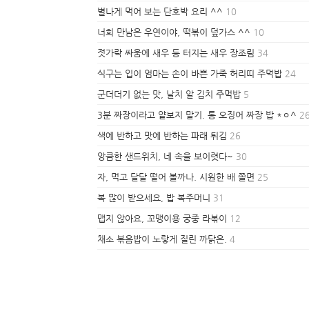
별나게 먹어 보는 단호박 요리 ^^
10
너희 만남은 우연이야, 떡볶이 덮가스 ^^
10
젓가락 싸움에 새우 등 터지는 새우 장조림
34
식구는 입이 엄마는 손이 바쁜 가죽 허리띠 주먹밥
24
군더더기 없는 맛, 날치 알 김치 주먹밥
5
3분 짜장이라고 얕보지 말기. 통 오징어 짜장 밥 *ㅇ^
2
색에 반하고 맛에 반하는 파래 튀김
26
앙큼한 샌드위치, 네 속을 보이렷다~
30
자, 먹고 달달 떨어 볼까나. 시원한 배 쫄면
25
복 많이 받으세요, 밥 복주머니
31
맵지 않아요, 꼬맹이용 궁중 라볶이
12
채소 볶음밥이 노랗게 질린 까닭은.
4