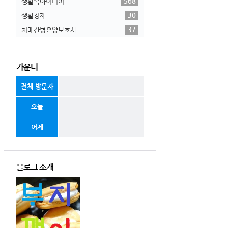
568
생활속아이디어
30
생활경제
37
치매간병요양보호사
카운터
전체 방문자
오늘
어제
블로그 소개