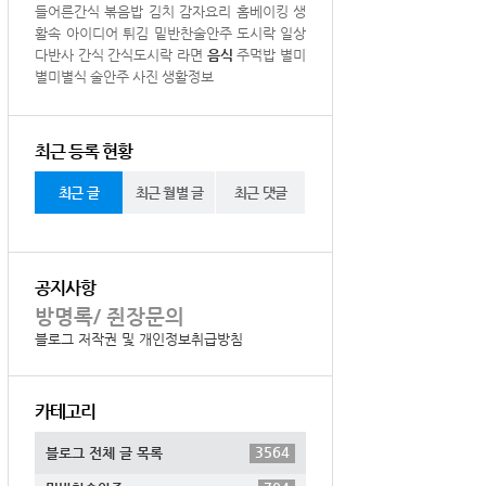
들어른간식
볶음밥
김치
감자요리
홈베이킹
생
활속 아이디어
튀김
밑반찬술안주
도시락
일상
다반사
간식
간식도시락
라면
음식
주먹밥
별미
별미별식
술안주
사진
생활정보
최근 등록 현황
최근 글
최근 월별 글
최근 댓글
공지사항
방명록/ 쥔장문의
블로그 저작권 및 개인정보취급방침
카테고리
3564
블로그 전체 글 목록