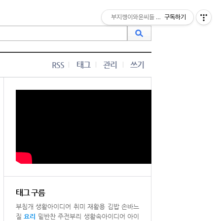
부지깽이와윤씨들 맛난밥상
구독하기
RSS
태그
관리
쓰기
태그 구름
부침개
생활아이디어
취미
재활용
김밥
손바느
질
요리
밑반찬
주전부리
생활속아이디어
아이