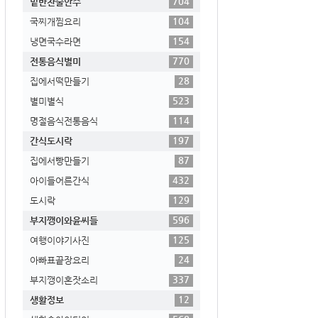
704
밑반찬술안주
104
국찌개찜요리
154
냉면국수라면
770
전통음식별미
28
집에서떡만들기
523
별미별식
114
명절음식전통음식
197
간식도시락
87
집에서빵만들기
432
아이들어른간식
129
도시락
596
부지깽이와윤씨들
125
여행이야기사진
24
아빠표끝장요리
337
부지깽이혼잣소리
12
생활정보