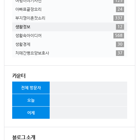
125
여행이야기사진
24
아빠표끝장요리
337
부지깽이혼잣소리
12
생활정보
568
생활속아이디어
30
생활경제
37
치매간병요양보호사
카운터
전체 방문자
오늘
어제
블로그 소개