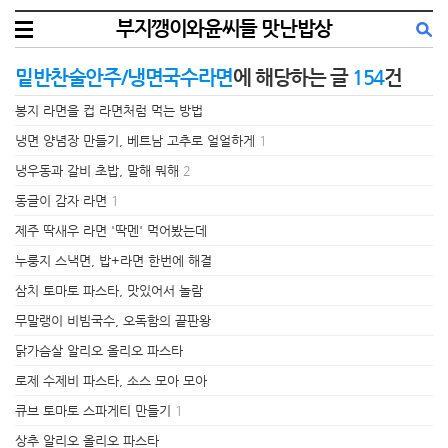
부지깽이와윤씨들 맛난밥상
밑반찬술안주/냉면국수라면
에 해당하는 글
154
건
봉지 라면을 컵 라면처럼 먹는 방법
냉면 양념장 만들기, 베트남 고추로 얼얼하게
1
냉우동과 갈비 초밥, 말해 뭐해
2
동글이 감자 라면
1
제주 딱새우 라면 '딱멘' 먹어봤는데
누룽지 스낵면, 밥+라면 한번에 해결
삼치 토마토 파스타, 맛있어서 놀람
무말랭이 비빔국수, 오독함의 끝판왕
닭가슴살 알리오 올리오 파스타
로제 수제비 파스타, 소스 모아 모아
큐브 토마토 스파게티 만들기
1
상추 알리오 올리오 파스타