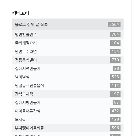
카테고리
3564
블로그 전체 글 목록
704
밑반찬술안주
104
국찌개찜요리
154
냉면국수라면
770
전통음식별미
28
집에서떡만들기
523
별미별식
114
명절음식전통음식
197
간식도시락
87
집에서빵만들기
432
아이들어른간식
129
도시락
596
부지깽이와윤씨들