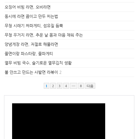
오징어 비빔 라면, 오비라면
동시에 라면 끓이고 만두 찌는법
무청 시래기 짜파게티, 섬유질 듬뿍
무청 우거지 라면, 추운 날 몸과 마음 채워 주는
양념게장 라면, 저절로 해물라면
쫄면이랑 파스타랑, 쫄파게티
열무 비빔 국수, 슬기로운 열무김치 생활
불 안쓰고 만드는 사발면 라볶이
2
1
2
3
4
···
8
다음