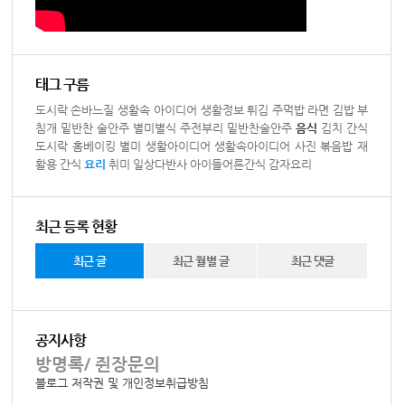
태그 구름
도시락
손바느질
생활속 아이디어
생활정보
튀김
주먹밥
라면
김밥
부
침개
밑반찬
술안주
별미별식
주전부리
밑반찬술안주
음식
김치
간식
도시락
홈베이킹
별미
생활아이디어
생활속아이디어
사진
볶음밥
재
활용
간식
요리
취미
일상다반사
아이들어른간식
감자요리
최근 등록 현황
최근 글
최근 월별 글
최근 댓글
공지사항
방명록/ 쥔장문의
블로그 저작권 및 개인정보취급방침