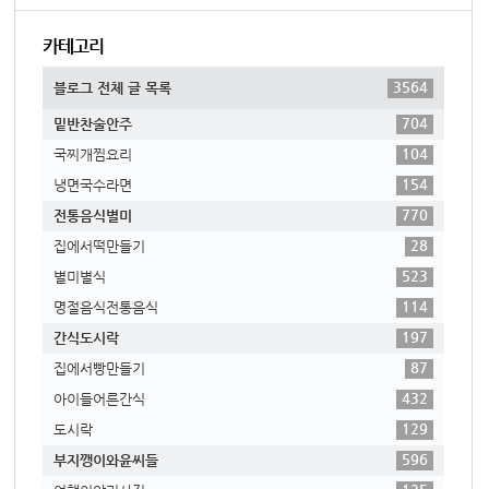
카테고리
3564
블로그 전체 글 목록
704
밑반찬술안주
104
국찌개찜요리
154
냉면국수라면
770
전통음식별미
28
집에서떡만들기
523
별미별식
114
명절음식전통음식
197
간식도시락
87
집에서빵만들기
432
아이들어른간식
129
도시락
596
부지깽이와윤씨들