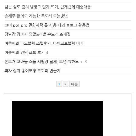
남는 실로 김치 냉장고 덮개 뜨기, 쉽게쉽게 대충대충
손재주 없어도 가능한 목도리 뜨는방법
코미 po! pro 만화제작 툴 사용 나의 블로그 활용법
장난감 강아지 양말&신발 손뜨개 뜨개질
아줌씨의 나노블럭 조립후기, 마이크로블럭 미키
아줌씨의 건담 조립 후기
4
손뜨개 코바늘 소품 서랍장 덮개, 뜨면 뭐하노 ㅜ
3
과자 상자 종이모형 코끼리 만들기
1
2
다음