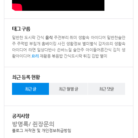
태그 구름
밑반찬
도시락
간식
음식
주전부리
취미
생활속 아이디어
밑반찬술안
주
주먹밥
부침개
홈베이킹
사진
생활정보
별미별식
감자요리
생활속
아이디어
라면
일상다반사
손바느질
술안주
아이들어른간식
김치
생
활아이디어
요리
재활용
볶음밥
간식도시락
튀김
김밥
별미
최근 등록 현황
최근 글
최근 월별 글
최근 댓글
공지사항
방명록/ 쥔장문의
블로그 저작권 및 개인정보취급방침