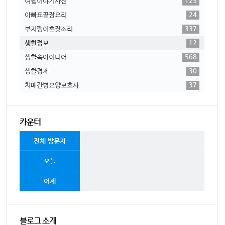
125
여행이야기사진
24
아빠표끝장요리
337
부지깽이혼잣소리
12
생활정보
568
생활속아이디어
30
생활경제
37
치매간병요양보호사
카운터
전체 방문자
오늘
어제
블로그 소개