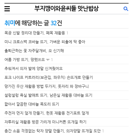
부지깽이와윤씨들 맛난밥상
취미
에 해당하는 글
32
건
목공 신발 정리대 만들기, 폐목 재활용
1
미니 크로스백 코바늘 뜨기, 가벼운 외출에 딱 좋아
출퇴근하는 꽃 자주달개비, 오 신기해
여름 가방 뜨기, 망했쓰요 ㅜ
1
추워져서 의자 발에 양말 신겨줬어요
포크 나이프 커트러리(보관집, 파우치) 손뜨개로 만들기
망가진 우산 재활용 방법 두가지, 돗자리 와 장바구니
설렁설렁 욕실 발매트 뜨기, 남은실 재활용 대바늘 뜨기
짧아서 깔끔한 대바늘 목도리 뜨기
주전자 먼지 덮개 만들기, 헌옷 재활용 전기포트 덮개
자투리실 재활용 방문 가리개 미니커튼 뜨개질 하기
층간 소음 걱정없는 탁자 양말 만들기, 의자양말 뜨개질 도안
1