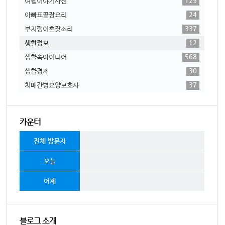
125
여행이야기사진
24
아빠표끝장요리
337
부지깽이혼잣소리
12
생활정보
568
생활속아이디어
30
생활경제
37
치매간병요양보호사
카운터
전체 방문자
오늘
어제
블로그 소개