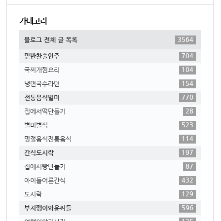
카테고리
3564
블로그 전체 글 목록
704
밑반찬술안주
104
국찌개찜요리
154
냉면국수라면
770
전통음식별미
28
집에서떡만들기
523
별미별식
114
명절음식전통음식
197
간식도시락
87
집에서빵만들기
432
아이들어른간식
129
도시락
596
부지깽이와윤씨들