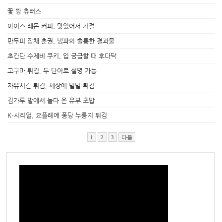
꽃 빵 츄러스
아이스 레몬 커피, 맛있어서 기절
만두피 잡채 춘권, 냉파의 훌륭한 결과물
초간단 수제비 쿠키, 입 궁금할 때 후다닥
고구마 튀김, 두 단어로 설명 가능
자유시간 튀김, 세상에 별별 튀김
김가루 밭에서 놀다 온 유부 초밥
K-시리얼, 요플레에 퐁당 누룽지 튀김
1
2
3
다음