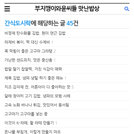
부지깽이와윤씨들 맛난밥상
간식도시락
에 해당하는 글
45
건
비정제 탄수화물 김밥, 현미 연근 김밥
라제비 볶이, 떡 대신 수제비
1
목 막힘이 좋은 고구마 그라탱
2
가난한 샌드위치, 맛은 중산층
1
밥알 딸기 찹쌀떡, 거친 식감이 매력
제육 김밥, 냉파 냉털 하기 좋은 메뉴
1
치즈 감자채 전, 어른아이 다 좋아하는 맛
5
달래 장아찌 고기 김밥, 냉파의 모범 사례
고속 노화 바나나 튀김, 맛있어서 용서됨
고구마가 고구마를 낳는 중
이것이 K-라떼, 팥 라테 만들기
1
돈나물 부침개, 이렇게 만들지 마요