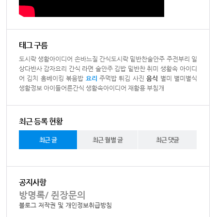
태그 구름
도시락
생활아이디어
손바느질
간식도시락
밑반찬술안주
주전부리
일
상다반사
감자요리
간식
라면
술안주
김밥
밑반찬
취미
생활속 아이디
어
김치
홈베이킹
볶음밥
요리
주먹밥
튀김
사진
음식
별미
별미별식
생활정보
아이들어른간식
생활속아이디어
재활용
부침개
최근 등록 현황
최근 글
최근 월별 글
최근 댓글
공지사항
방명록/ 쥔장문의
블로그 저작권 및 개인정보취급방침