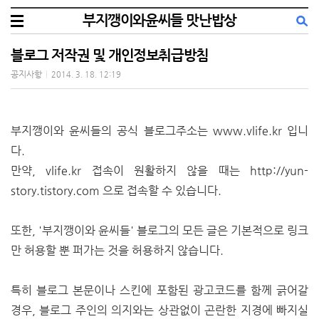
부지깽이와윤씨들 맛난밥상
블로그 저작권 및 개인정보취급방침
공지사항
|
2014. 3. 18. 12:19
부지깽이와 윤씨들의 공식 블로그주소는
www.vlife.kr
입니
다.
만약, vlife.kr 접속이 원활하지 않을 때는
http://yun-
story.tistory.com
으로 접속할 수 있습니다.
또한, '부지깽이와 윤씨들' 블로그의 모든 글은 기본적으로 링크
만 허용할 뿐 퍼가는 것을 허용하지 않습니다.
특히 블로그 본문이나 스킨에 포함된 광고코드를 함께 긁어갈
경우, 블로그 주인의 의지와는 상관없이 곤란한 지경에 빠지실