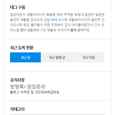
태그 구름
일상다반사
생활아이디어
볶음밥
취미
주먹밥
부침개
밑반찬
밑반찬
술안주
재활용
감자요리
김밥
요리
도시락
생활속아이디어
술안주
간
식도시락
튀김
별미별식
라면
주전부리
김치
아이들어른간식
간식
손
바느질
별미
생활정보
사진
생활속 아이디어
음식
홈베이킹
최근 등록 현황
최근 글
최근 월별 글
최근 댓글
공지사항
방명록/ 쥔장문의
블로그 저작권 및 개인정보취급방침
카테고리