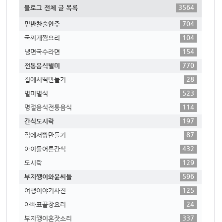
3564
블로그 전체 글 목록
704
밑반찬술안주
104
국찌개찜요리
154
냉면국수라면
770
전통음식별미
28
집에서떡만들기
523
별미별식
114
명절음식전통음식
197
간식도시락
87
집에서빵만들기
432
아이들어른간식
129
도시락
596
부지깽이와윤씨들
125
여행이야기사진
24
아빠표끝장요리
337
부지깽이혼잣소리