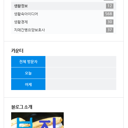
12
생활정보
568
생활속아이디어
30
생활경제
37
치매간병요양보호사
카운터
전체 방문자
오늘
어제
블로그 소개