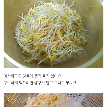
아삭하도록 찬물에 헹궈 물기 뺐어요.
구수하게 먹으려면 헹구지 말고 그대로 무쳐요.