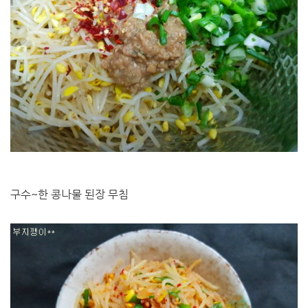
구수~한 콩나물 된장 무침