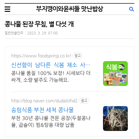
부지깽이와윤씨들 맛난밥상
콩나물 된장 무침, 별 다섯 개
밑반찬술안주
|
2023. 3. 29. 07:00
https://www.foodspring.co.kr/
광고
신선함이 남다른 식봄 채소 사업
자 전용 특가
콩나물 품질 100% 보장! 시세보다 더
싸게, 소량 발주도 가능해요.
http://blog.naver.com/dudalsthd2
광고
송림식품 부천 세척 콩나물
부천 30년 콩나물 전문 공장(두절콩나
물, 곱슬이) 찜&탕용 대량 납품