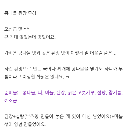
콩나물 된장 무침
오성급 맛 ^^
큰 기대 없었는데 맛있어요.
가벼운 콩나물 맛과 깊은 된장 맛이 이렇게 잘 어울릴 줄은...
하긴 된장으로 만든 국이나 찌개에 콩나물을 넣기도 하니까 무
침이라고 이상할 까닭은 없네요. ㅎ
준비물; 콩나물, 파, 마늘, 된장, 굵은 고춧가루, 설탕, 참기름,
깨소금
된장+설탕(부추청 만들어 놓은 게 있어 대신 넣었어요)+마늘
섞어 양념 만들었어요.