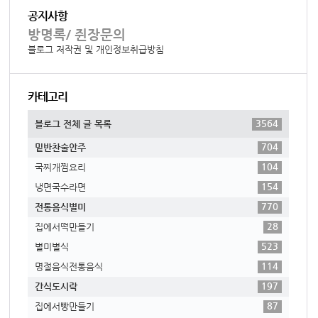
공지사항
방명록/ 쥔장문의
블로그 저작권 및 개인정보취급방침
카테고리
3564
블로그 전체 글 목록
704
밑반찬술안주
104
국찌개찜요리
154
냉면국수라면
770
전통음식별미
28
집에서떡만들기
523
별미별식
114
명절음식전통음식
197
간식도시락
87
집에서빵만들기