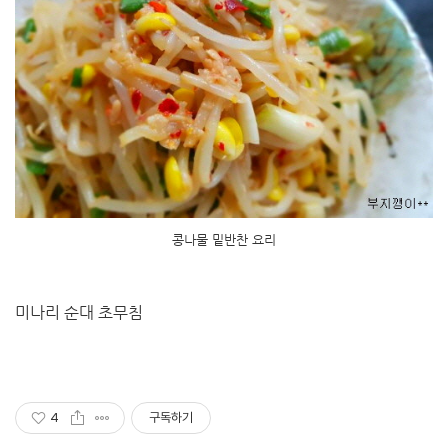
콩나물 밑반찬 요리
미나리 순대 초무침
4
구독하기