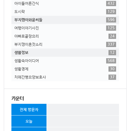
432
아이들어른간식
129
도시락
596
부지깽이와윤씨들
125
여행이야기사진
24
아빠표끝장요리
337
부지깽이혼잣소리
12
생활정보
568
생활속아이디어
30
생활경제
37
치매간병요양보호사
카운터
전체 방문자
오늘