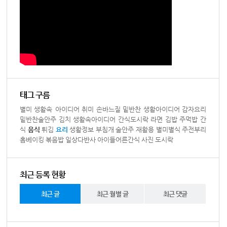
태그 구름
별미
생활속 아이디어
취미
손바느질
밑반찬
생활아이디어
감자요리
밑반찬술안주
김치
생활속아이디어
간식도시락
라면
김밥
주먹밥
간
식
음식
튀김
요리
생활정보
부침개
술안주
재활용
별미별식
주전부리
홈베이킹
볶음밥
일상다반사
아이들어른간식
사진
도시락
최근 등록 현황
최근 글
최근 월별 글
최근 댓글