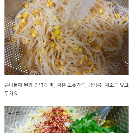
콩나물에 된장 양념과 파, 굵은 고춧가루, 참기름, 깨소금 넣고
무쳐요.