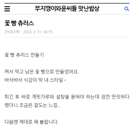
부지깽이와윤씨들 맛난밥상
꽃 빵 츄러스
간식도시락
|
2023. 3. 31. 06:55
꽃 빵 츄러스 만들기
쪄서 먹고 남은 꽃 빵으로 만들었어요.
바삭바삭 식감이 딱 내 스타일~
튀긴 후 바로 계핏가루와 설탕을 묻혀야 하는데 잠깐 딴짓하다
했더니 조금은 겉도는 느낌..
다음엔 제대로 해 볼랍니다.