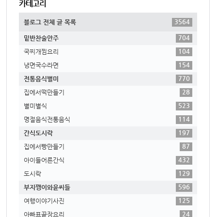
카테고리
3564
블로그 전체 글 목록
704
밑반찬술안주
104
국찌개찜요리
154
냉면국수라면
770
전통음식별미
28
집에서떡만들기
523
별미별식
114
명절음식전통음식
197
간식도시락
87
집에서빵만들기
432
아이들어른간식
129
도시락
596
부지깽이와윤씨들
125
여행이야기사진
24
아빠표끝장요리