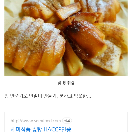
꽃 빵 튀김
빵 반죽기로 인절미 만들기, 분하고 억울함...
http://www.semifood.com
광고
세미식품 꽃빵 HACCP인증