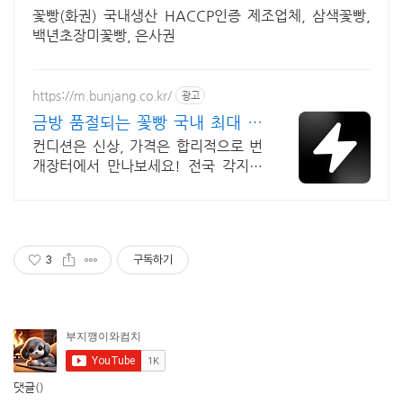
꽃빵(화권) 국내생산 HACCP인증 제조업체, 삼색꽃빵,
백년초장미꽃빵, 은사권
https://m.bunjang.co.kr/
광고
금방 품절되는 꽃빵 국내 최대 브
랜드 중고거래
컨디션은 신상, 가격은 합리적으로 번
개장터에서 만나보세요! 전국 각지에
서 올라오는 전국구 최다 상품 매일 10
만 개 이상의 신규 상품 업로드
3
구독하기
댓글
()