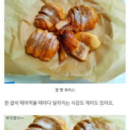
꽃 빵 츄러스
한 겹씩 떼어먹을 때마다 달라지는 식감도 재미도 있어요.