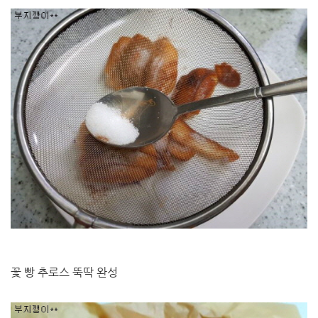
꽃 빵 추로스 뚝딱 완성