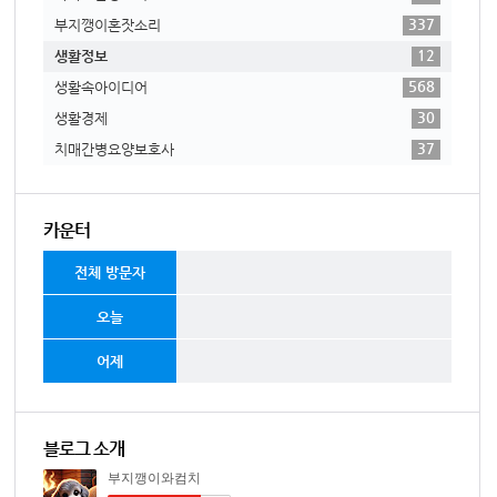
337
부지깽이혼잣소리
12
생활정보
568
생활속아이디어
30
생활경제
37
치매간병요양보호사
카운터
전체 방문자
오늘
어제
블로그 소개