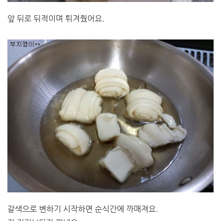
앞 뒤로 뒤적이며 튀겨줬어요.
갈색으로 변하기 시작하면 순식간에 까매져요.