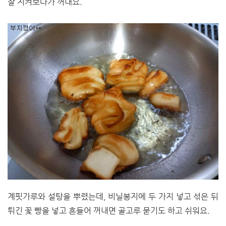
잘 지켜보다가 꺼내요.
계핏가루와 설탕을 뿌렸는데, 비닐봉지에 두 가지 넣고 섞은 뒤
튀긴 꽃 빵을 넣고 흔들어 꺼내면 골고루 묻기도 하고 쉬워요.