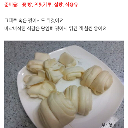
준비물; 꽃 빵, 계핏가루, 설탕, 식용유
그대로 혹은 찢어서도 튀겼어요.
바삭바삭한 식감은 당연히 찢어서 튀긴 게 훨씬 좋아요.