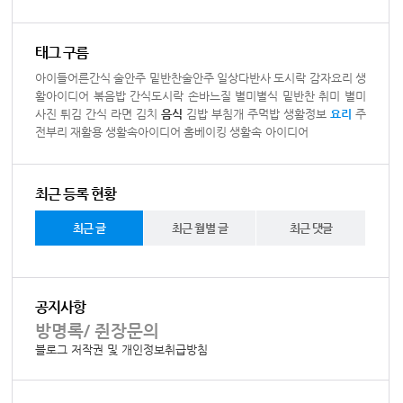
태그 구름
아이들어른간식
술안주
밑반찬술안주
일상다반사
도시락
감자요리
생
활아이디어
볶음밥
간식도시락
손바느질
별미별식
밑반찬
취미
별미
사진
튀김
간식
라면
김치
음식
김밥
부침개
주먹밥
생활정보
요리
주
전부리
재활용
생활속아이디어
홈베이킹
생활속 아이디어
최근 등록 현황
최근 글
최근 월별 글
최근 댓글
공지사항
방명록/ 쥔장문의
블로그 저작권 및 개인정보취급방침