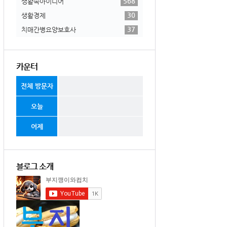
568
생활속아이디어
30
생활경제
37
치매간병요양보호사
카운터
전체 방문자
오늘
어제
블로그 소개