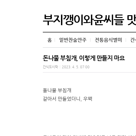
부지깽이와윤씨들 
홈
밑반찬술안주
전통음식별미
간
돈나물 부침개, 이렇게 만들지 마요
간식도시락
|
2023. 4. 5. 07:00
돌나물 부침개
갈아서 만들었더니, 우왝