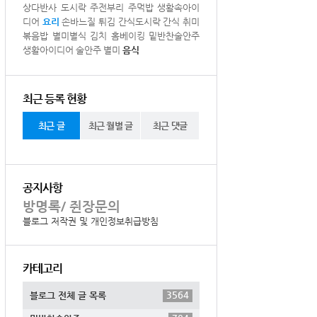
상다반사
도시락
주전부리
주먹밥
생활속아이
디어
요리
손바느질
튀김
간식도시락
간식
취미
볶음밥
별미별식
김치
홈베이킹
밑반찬술안주
생활아이디어
술안주
별미
음식
최근 등록 현황
최근 글
최근 월별 글
최근 댓글
공지사항
방명록/ 쥔장문의
블로그 저작권 및 개인정보취급방침
카테고리
3564
블로그 전체 글 목록