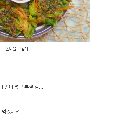
돈나물 부침개
 많이 넣고 부칠 걸...
 먹겠어요.