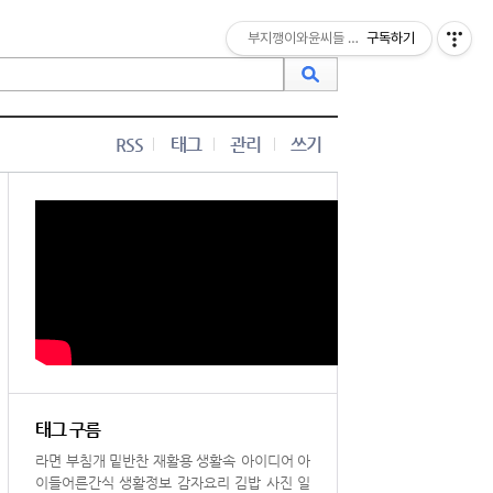
부지깽이와윤씨들 맛난밥상
구독하기
RSS
태그
관리
쓰기
태그 구름
라면
부침개
밑반찬
재활용
생활속 아이디어
아
이들어른간식
생활정보
감자요리
김밥
사진
일