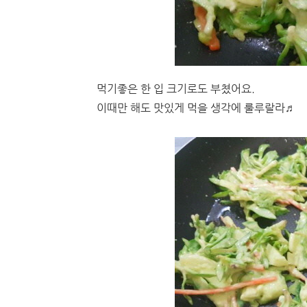
먹기좋은 한 입 크기로도 부쳤어요.
이때만 해도 맛있게 먹을 생각에 룰루랄라♬