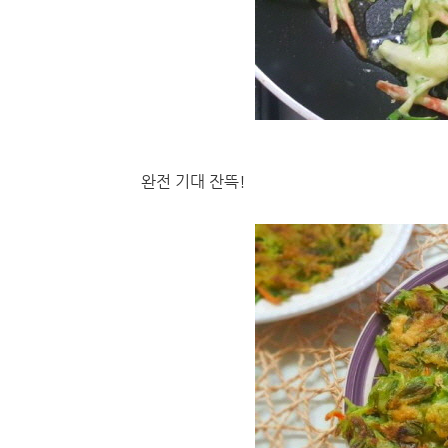
완전 기대 잔뜩!