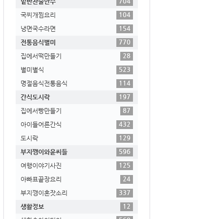
704
밑반찬술안주
104
국찌개찜요리
154
냉면국수라면
770
전통음식별미
28
집에서떡만들기
523
별미별식
114
명절음식전통음식
197
간식도시락
87
집에서빵만들기
432
아이들어른간식
129
도시락
596
부지깽이와윤씨들
125
여행이야기사진
24
아빠표끝장요리
337
부지깽이혼잣소리
12
생활정보