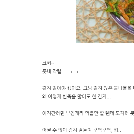
크헉~
풋내 작렬..... ㅠㅠ
갈지 말아야 했어요, 그냥 갈지 않은 돌나물을 더
왜 이렇게 반죽을 많이도 한 건지...
어지간하면 부침개라 먹을만 할 텐데 도저히 못
어쩔 수 없이 김치 곁들여 꾸역꾸역, 힝..