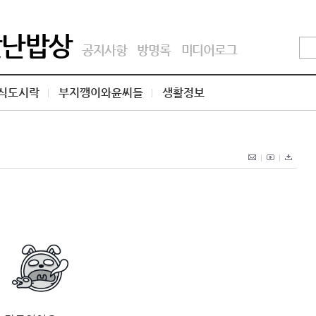
맛난밥상
공지사항
방명록
미디어로그
식도시락
부지깽이와윤씨들
생활정보