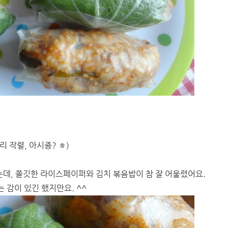
리 작렬, 아시죵? ㅎ)
는데, 쫄깃한 라이스페이퍼와 김치 볶음밥이 참 잘 어울렸어요.
감이 있긴 했지만요. ^^