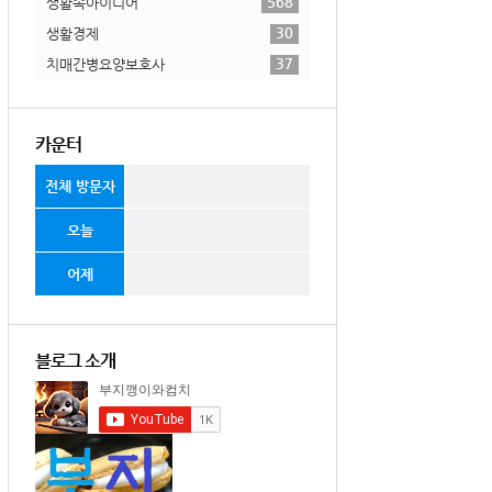
568
생활속아이디어
30
생활경제
37
치매간병요양보호사
카운터
전체 방문자
오늘
어제
블로그 소개