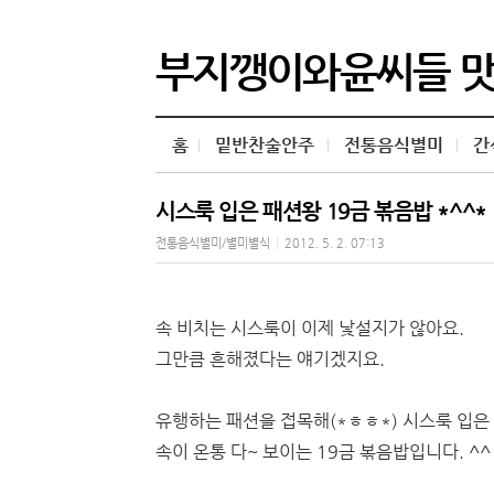
부지깽이와윤씨들 
홈
밑반찬술안주
전통음식별미
간
시스룩 입은 패션왕 19금 볶음밥 *^^*
전통음식별미/별미별식
|
2012. 5. 2. 07:13
속 비치는 시스룩이 이제 낯설지가 않아요.
그만큼 흔해졌다는 얘기겠지요.
유행하는 패션을 접목해(*ㅎㅎ*) 시스룩 입은
속이 온통 다~ 보이는 19금 볶음밥입니다. ^^