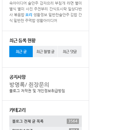
속아이디어
술안주
감자요리
부침개
라면
별미
별식
별미
사진
주전부리
간식도시락
일상다반
사
볶음밥
요리
생활정보
밑반찬술안주
김밥
간
식
밑반찬
주먹밥
생활아이디어
최근 등록 현황
최근 글
최근 월별 글
최근 댓글
공지사항
방명록/ 쥔장문의
블로그 저작권 및 개인정보취급방침
카테고리
3564
블로그 전체 글 목록