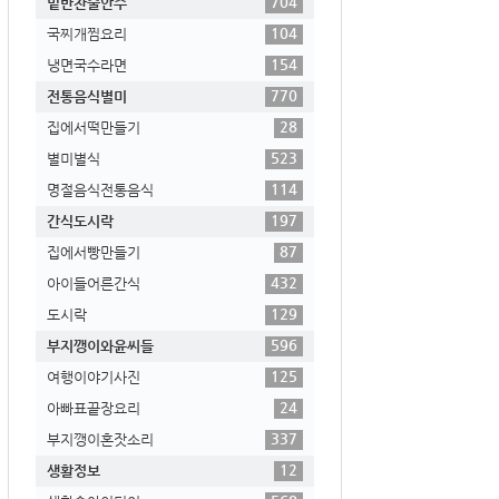
704
밑반찬술안주
104
국찌개찜요리
154
냉면국수라면
770
전통음식별미
28
집에서떡만들기
523
별미별식
114
명절음식전통음식
197
간식도시락
87
집에서빵만들기
432
아이들어른간식
129
도시락
596
부지깽이와윤씨들
125
여행이야기사진
24
아빠표끝장요리
337
부지깽이혼잣소리
12
생활정보