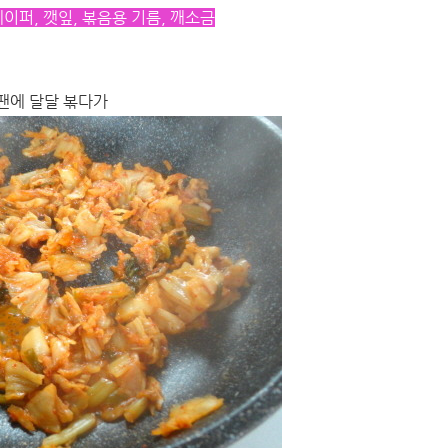
페이퍼, 깻잎,
볶음용 기름, 깨소금
 팬에 달달 볶다가