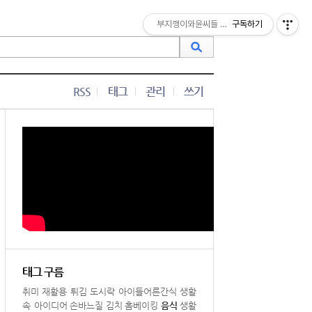
부지깽이와윤씨들 맛난밥상
구독하기
RSS
태그
관리
쓰기
태그 구름
취미
재활용
튀김
도시락
아이들어른간식
생활
속 아이디어
손바느질
김치
홈베이킹
음식
생활