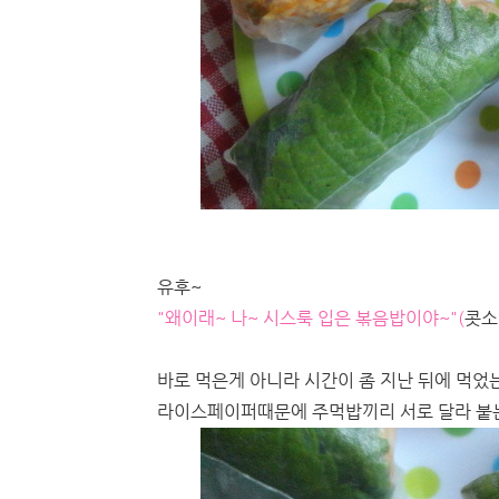
유후~
"왜이래~ 나~ 시스룩 입은 볶음밥이야~"(
콧소
바로 먹은게 아니라 시간이 좀 지난 뒤에 먹었
라이스페이퍼때문에 주먹밥끼리 서로 달라 붙는 