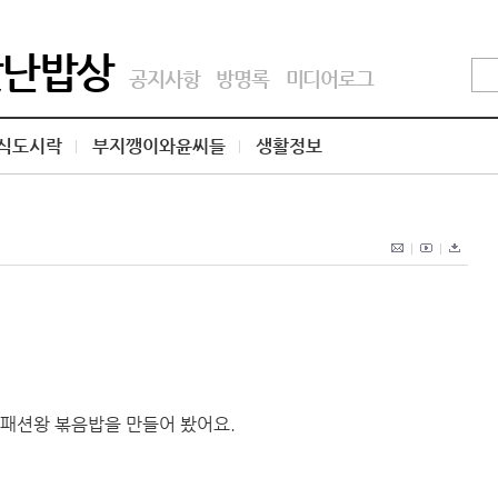
맛난밥상
공지사항
방명록
미디어로그
식도시락
부지깽이와윤씨들
생활정보
 패션왕 볶음밥을 만들어 봤어요.