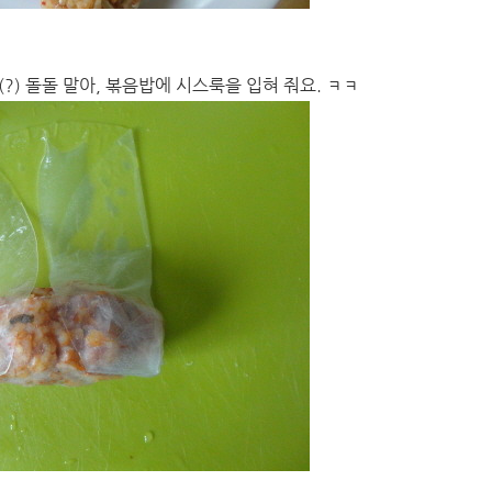
) 돌돌 말아, 볶음밥에 시스룩을 입혀 줘요. ㅋㅋ