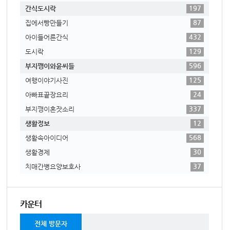
197
간식도시락
87
집에서빵만들기
432
아이들어른간식
129
도시락
596
부지깽이와윤씨들
125
여행이야기사진
24
아빠표끝장요리
337
부지깽이혼잣소리
12
생활정보
568
생활속아이디어
30
생활경제
37
치매간병요양보호사
카운터
전체 방문자