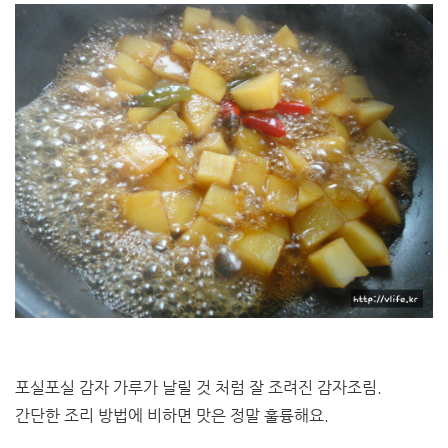
포실포실 감자 가루가 날릴 것 처럼 잘 조려진 감자조림.
간단한 조리 방법에 비하면 맛은 정말 훌륭해요.