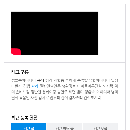
태그 구름
생활속아이디어
음식
튀김
재활용
부침개
주먹밥
생활아이디어
일상
다반사
김밥
요리
밑반찬술안주
생활정보
아이들어른간식
도시락
취
미
손바느질
밑반찬
홈베이킹
술안주
라면
별미
생활속 아이디어
별미
별식
볶음밥
사진
김치
주전부리
간식
감자요리
간식도시락
최근 등록 현황
최근 글
최근 월별 글
최근 댓글