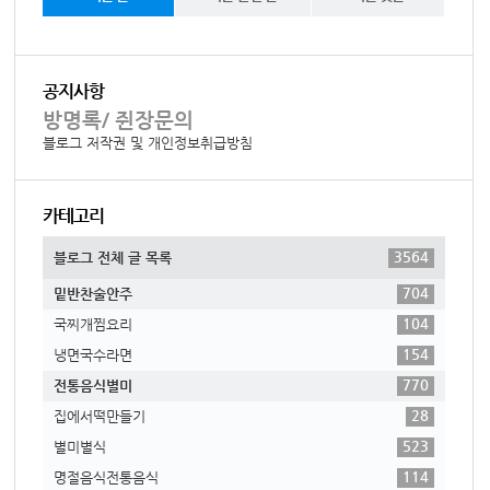
공지사항
방명록/ 쥔장문의
블로그 저작권 및 개인정보취급방침
카테고리
3564
블로그 전체 글 목록
704
밑반찬술안주
104
국찌개찜요리
154
냉면국수라면
770
전통음식별미
28
집에서떡만들기
523
별미별식
114
명절음식전통음식