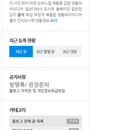
식
사진
취미
라면
손바느질
재활용
김밥
생활속
아이디어
일상다반사
도시락
홈베이킹
밑반찬
김치
음식
튀김
부침개
볶음밥
생활속아이디어
별미
간식도시락
생활정보
요리
최근 등록 현황
최근 글
최근 월별 글
최근 댓글
공지사항
방명록/ 쥔장문의
블로그 저작권 및 개인정보취급방침
카테고리
3564
블로그 전체 글 목록