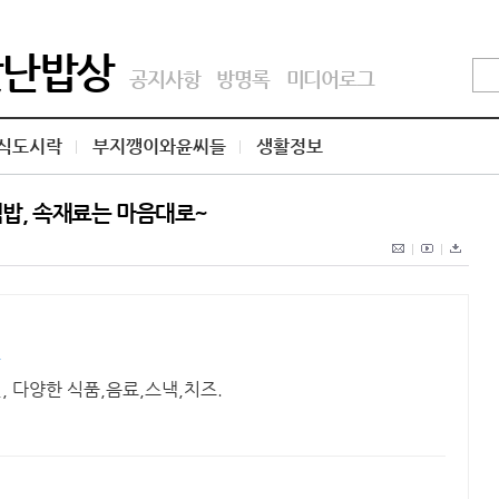
맛난밥상
공지사항
방명록
미디어로그
식도시락
부지깽이와윤씨들
생활정보
먹밥, 속재료는 마음대로~
몰
, 다양한 식품,음료,스낵,치즈.