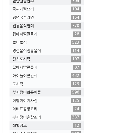
704
밑반찬술안주
104
국찌개찜요리
154
냉면국수라면
770
전통음식별미
28
집에서떡만들기
523
별미별식
114
명절음식전통음식
197
간식도시락
87
집에서빵만들기
432
아이들어른간식
129
도시락
596
부지깽이와윤씨들
125
여행이야기사진
24
아빠표끝장요리
337
부지깽이혼잣소리
12
생활정보