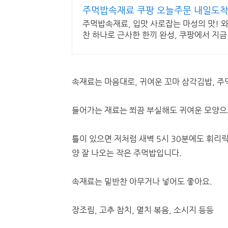
주먹밥속재료 쿠팡 오늘주문 내일도착
주먹밥속재료, 입맛 사로잡는 마성의 맛! 
찬 하나로 근사한 한끼 완성, 쿠팡에서 지금
속재료는 마음대로, 귀여운 꼬마 삼각김밥, 주
들어가는 재료는 쬐끔 부실해도 귀여운 모양으
틀이 있으면 저처럼 새벽 5시 30분에도 휘리
양 잘 나오는 작은 주먹밥입니다.
속재료는 밑반찬 아무거나 넣어도 좋아요.
장조림, 고추 참치, 멸치 볶음, 소시지 등등