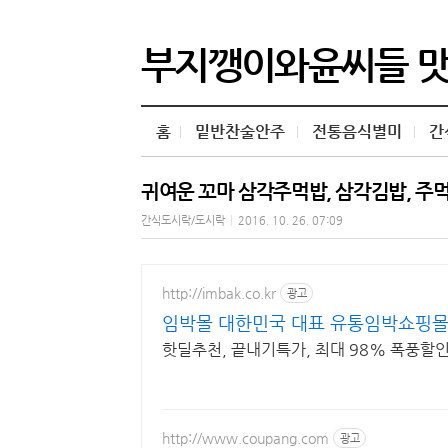
부지깽이와윤씨들 
홈
밑반찬술안주
전통음식별미
간
귀여운 꼬마 삼각주먹밥, 삼각김밥, 주
간식도시락/도시락
|
2016. 10. 26. 07:09
http://imbak.co.kr
광고
임박몰 대한민국 대표 유통임박쇼핑
핫딜추천, 끝내기특가, 최대 98% 폭풍할인
http://www.coupang.com
광고