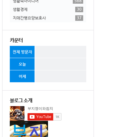
568
생활속아이디어
30
생활경제
37
치매간병요양보호사
카운터
전체 방문자
오늘
어제
블로그 소개