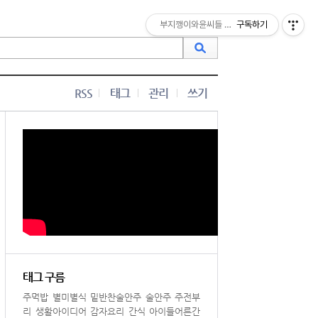
부지깽이와윤씨들 맛난밥상
구독하기
RSS
태그
관리
쓰기
태그 구름
주먹밥
별미별식
밑반찬술안주
술안주
주전부
리
생활아이디어
감자요리
간식
아이들어른간