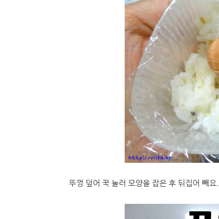
뚜껑 덮어 꾹 눌러 모양을 잡은 후 뒤집어 빼요.