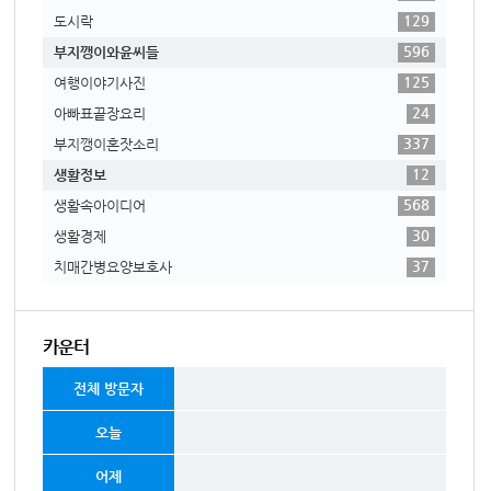
129
도시락
596
부지깽이와윤씨들
125
여행이야기사진
24
아빠표끝장요리
337
부지깽이혼잣소리
12
생활정보
568
생활속아이디어
30
생활경제
37
치매간병요양보호사
카운터
전체 방문자
오늘
어제