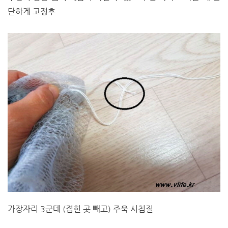
단하게 고정후
가장자리 3군데 (접힌 곳 빼고) 주욱 시침질