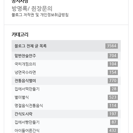
공지사항
방명록/ 쥔장문의
블로그 저작권 및 개인정보취급방침
카테고리
3564
블로그 전체 글 목록
704
밑반찬술안주
104
국찌개찜요리
154
냉면국수라면
770
전통음식별미
28
집에서떡만들기
523
별미별식
114
명절음식전통음식
197
간식도시락
87
집에서빵만들기
432
아이들어른간식