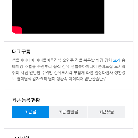
태그 구름
생활아이디어
아이들어른간식
술안주
김밥
볶음밥
튀김
김치
요리
홈
베이킹
재활용
주전부리
음식
간식
생활속아이디어
손바느질
도시락
취미
사진
밑반찬
주먹밥
간식도시락
부침개
라면
일상다반사
생활정
보
별미별식
감자요리
별미
생활속 아이디어
밑반찬술안주
최근 등록 현황
최근 글
최근 월별 글
최근 댓글