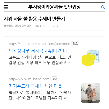
부지깽이와윤씨들 맛난밥상
샤워 타올 볼 활용 수세미 만들기
생활정보/생활속아이디어
|
2021. 10. 9. 09:14
https://smartstore.naver.com/yomimon
광고
민감성피부 저자극 샤워타월 미국
FDA 안전기준 통과
고순도 플래티넘 실리콘으로 제조. 민
감성 건성 지성 피부 모두 안심하고 사
용
http://www.m.soabe.com
광고
자기주도식 극세사 세안 타올
팔꿈치로 흘러내리는 물까지 완벽차
단! 내아이만의 특별한 자수까지 새겨
드려요~