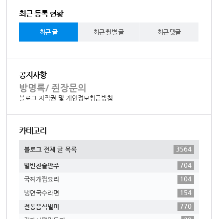
최근 등록 현황
최근 글
최근 월별 글
최근 댓글
공지사항
방명록/ 쥔장문의
블로그 저작권 및 개인정보취급방침
카테고리
3564
블로그 전체 글 목록
704
밑반찬술안주
104
국찌개찜요리
154
냉면국수라면
770
전통음식별미