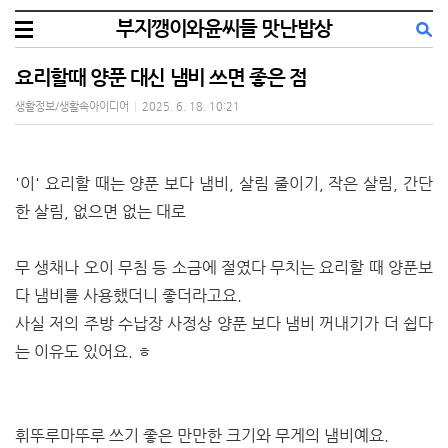
부지깽이와윤씨들 맛난밥상
요리할때 양푼 대신 냄비 쓰면 좋은 점
생활정보/생활속아이디어
|
2025. 6. 18. 10:21
'이' 요리할 때는 양푼 보다 냄비, 살림 줄이기, 작은 살림, 간단
한 살림, 없으면 없는 대로
무 생채나 오이 무침 등 소금에 절였다 무치는 요리할 때 양푼보
다 냄비를 사용했더니 좋더라고요.
사실 저의 주방 수납장 사정상 양푼 보다 냄비 꺼내기가 더 쉽다
는 이유도 있어요. ㅎ
휘뚜루마뚜루 쓰기 좋은 만만한 크기와 무게의 냄비예요.