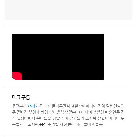
태그 구름
주전부리
요리
라면
아이들어른간식
생활속아이디어
김치
밑반찬술안
주
밑반찬
부침개
튀김
별미별식
생활속 아이디어
생활정보
술안주
간
식
일상다반사
손바느질
김밥
취미
감자요리
도시락
생활아이디어
볶
음밥
간식도시락
음식
주먹밥
사진
홈베이킹
별미
재활용