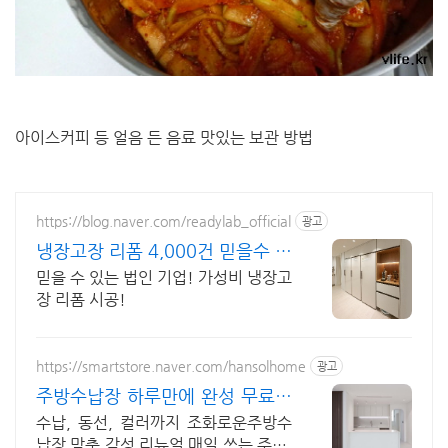
아이스커피 등 얼음 든 음료 맛있는 보관 방법
https://blog.naver.com/readylab_official
광고
냉장고장 리폼 4,000건 믿을수 있
는 레디랩
믿을 수 있는 법인 기업! 가성비 냉장고
장 리폼 시공!
https://smartstore.naver.com/hansolhome
광고
주방수납장 하루만에 완성 무료실
측,무료시공까지!
수납, 동선, 컬러까지 조화로운주방수
납장 맞춤 감성 리뉴얼 매일 쓰는 주방,