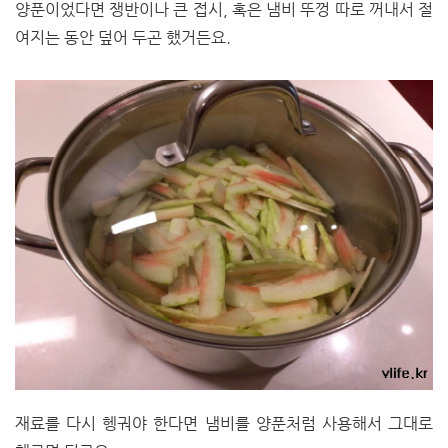
양푼이었다면 쟁반이나 큰 접시, 혹은 냄비 뚜껑 따로 꺼내서 절
여지는 동안 덮어 두곤 했거든요.
재료를 다시 헹궈야 한다면 냄비를 양푼처럼 사용해서 그대로