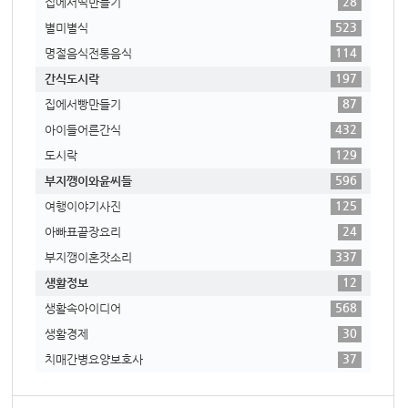
28
집에서떡만들기
523
별미별식
114
명절음식전통음식
197
간식도시락
87
집에서빵만들기
432
아이들어른간식
129
도시락
596
부지깽이와윤씨들
125
여행이야기사진
24
아빠표끝장요리
337
부지깽이혼잣소리
12
생활정보
568
생활속아이디어
30
생활경제
37
치매간병요양보호사